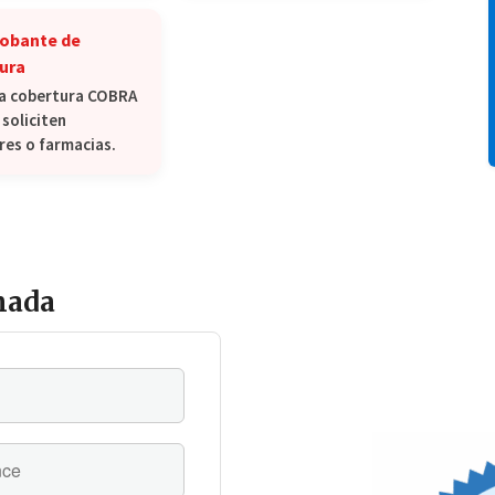
obante de
ura
 la cobertura COBRA
 soliciten
es o farmacias.
mada