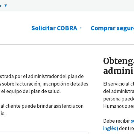
er
▼
Solicitar COBRA
Comprar segur
Obteng
adminis
trada por el administrador del plan de
sobre facturación, inscripción o detalles
El servicio al 
l equipo del plan de salud.
del administra
persona puede
o al cliente puede brindar asistencia con
Humanos o ser
io.
Debe recibir
s
inglés)
dentro 