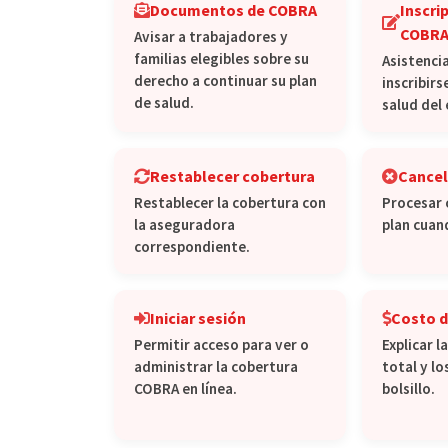
Documentos de COBRA
Inscri
COBR
Avisar a trabajadores y
familias elegibles sobre su
Asistencia
derecho a continuar su plan
inscribirs
de salud.
salud del
Restablecer cobertura
Cance
Restablecer la cobertura con
Procesar 
la aseguradora
plan cuand
correspondiente.
Iniciar sesión
Costo 
Permitir acceso para ver o
Explicar l
administrar la cobertura
total y l
COBRA en línea.
bolsillo.