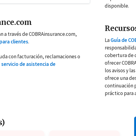
disponible.
ance.com
Recurso
an a través de COBRAinsurance.com,
La
Guía de CO
para clientes
.
responsabilida
cobertura de 
yuda con facturación, reclamaciones o
ofrecer COBRA,
l
servicio de asistencia de
los avisos y l
ofrece una des
continuación 
práctico para
s)