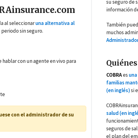
su seguro de s
RAinsurance.com
información de
a al seleccionar
una alternativa al
También puede
 periodo sin seguro.
muchos admini
Administrador
 hablar con un agente en vivo para
Quiénes
COBRA
es
una 
familias mant
(en inglés)
si 
ste
COBRAinsuran
salud (en ingl
uese con el administrador de su
funcionamient
seguros de sal
el plan del em